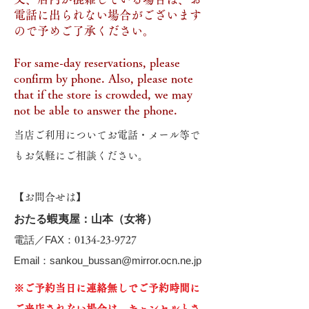
電話に出られない場合がございます
ので​予めご了承ください。
For same-day reservations, please
confirm by phone. Also, please note
that if the store is crowded, we may
not be able to answer the phone.
当店ご利用について
お電話・メール等で
もお気軽にご相談ください。
【お問合
せは
】
お
たる蝦夷屋
：山本（女将）
電話／FAX：
0
134-23-9727
Email：
sankou_bussan@mirror.ocn.ne.jp
※ご予約当日に連絡無しでご予約時間に
ご来店されない場合は、キャンセルとさ